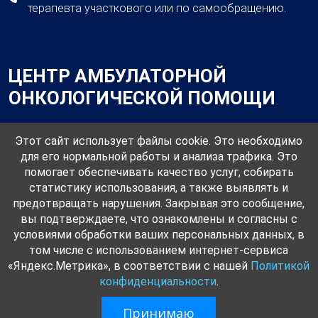
терапевта участкового или по самообращению.
ЦЕНТР АМБУЛАТОРНОЙ
ОНКОЛОГИЧЕСКОЙ ПОМОЩИ
Этот сайт использует файлы cookie. Это необходимо
для его нормальной работы и анализа трафика. Это
помогает обеспечивать качество услуг, собирать
Общая информация о центре амбулаторной онкологической
статистику использования, а также выявлять и
помощия
предотвращать нарушения. Закрывая это сообщение,
вы подтверждаете, что ознакомлены и согласны с
г.Омск, ул.Воровского,62/1
условиями обработки ваших персональных данных, в
том числе с использованием интернет-сервиса
+7 (3812) 20-20-34 — регистратура
«Яндекс.Метрика», в соответствии с нашей
Политикой
конфиденциальности
.
© 2026. Разработка и поддержка:
ООО «СибСР»
Принимаю