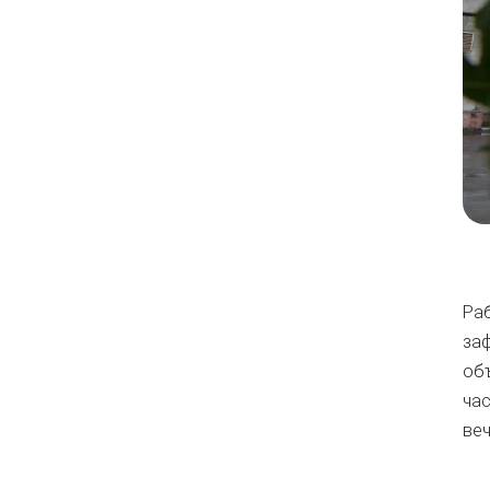
Раб
заф
объ
час
веч