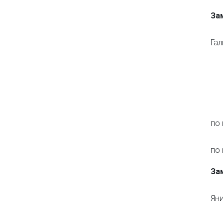
За
Га
по
по
За
За
Ян