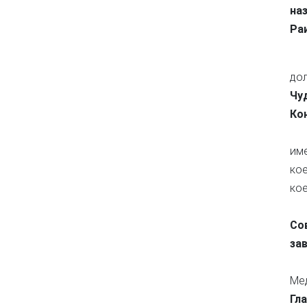
на
Ра
до
Чу
Ко
им
кое
кое
Со
за
Мед
Гл