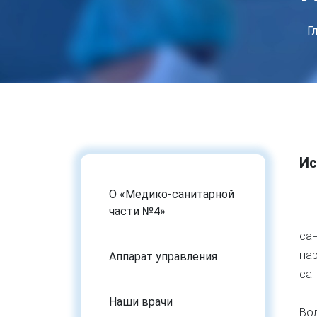
Г
Ис
О «Медико-санитарной
части №4»
Ис
сан
па
Аппарат управления
са
Наши врачи
Вол