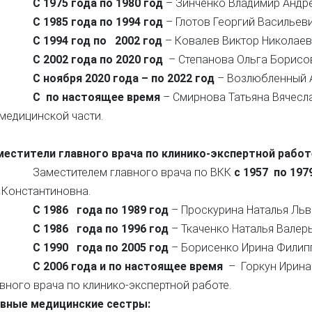
С 1975 года по 1980 год
– Зинченко Владимир Андре
С 1985 года по 1994 год
– Глотов Георгий Васильеви
С 1994 год по 2002 год
– Ковалев Виктор Николаев
С 2002 года по 2020 год
– Степанова Ольга Борисо
С ноября 2020 года – по 2022 год
– Возлюбленный А
С по настоящее время
– Смирнова Татьяна Вячесла
медицинской части.
местители главного врача по клинико-экспертной работ
местителем главного врача по ВКК
с 1957 по 197
 Константиновна.
С 1986 года по 1989 год
– Проскурина Наталья Льв
С 1986 года по 1996 год
– Ткаченко Наталья Валер
С 1990 года по 2005 год
– Борисенко Ирина Филип
С 2006 года и по настоящее время
– Горкун Ирина 
вного врача по клинико-экспертной работе.
авные медицинские сестры: