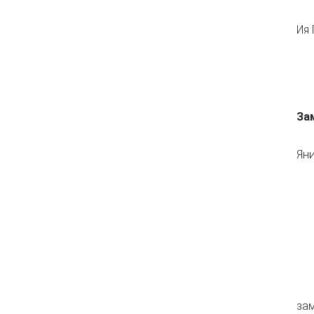
Ия 
За
За
Ян
зам