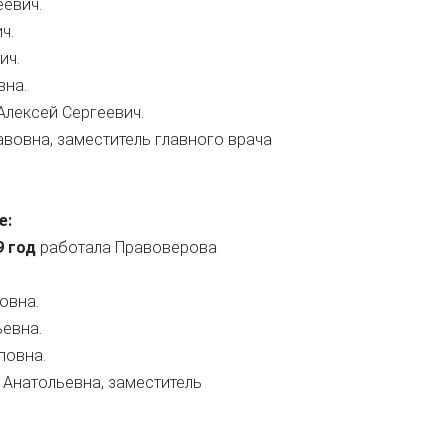
евич.
ч.
ич.
вна.
лексей Сергеевич.
вовна, заместитель главного врача
е:
9 год
работала Правоверова
овна.
ьевна.
повна.
Анатольевна, заместитель