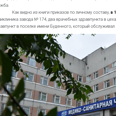
ужба.
к видно из книги приказов по личному составу,
в 
иклиника завода № 174, два врачебных здравпункта в цеха
авпункт в поселке имени Буденного, который обслуживал 