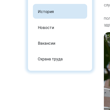
сл
История
Ка
пол
здр
Новости
Вакансии
Охрана труда