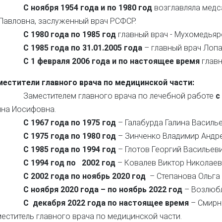
С ноября 1954 года
и по 1980 год
возглавляла медс
Павловна, заслуженный врач РСФСР.
С 1980 года по 1985 год
главный врач - Мухомедьяр
С 1985 года по 31.01.2005 года
– главный врач Лопа
С 1 февраля 2006 года
и по настоящее время
глав
местители главного врача по медицинской части:
местителем главного врача по лечебной работе
с
ина Иосифовна.
С 1967 года по 1975 год
– Галабурда Галина Василье
С 1975 года по 1980 год
– Зинченко Владимир Андре
С 1985 года по 1994 год
– Глотов Георгий Васильеви
С 1994 год по 2002 год
– Ковалев Виктор Николаев
С 2002 года по ноябрь 2020 год
– Степанова Ольга
С ноября 2020 года – по ноябрь 2022 год
– Возлюбл
С декабря 2022 года по настоящее время
– Смирн
еститель главного врача по медицинской части.