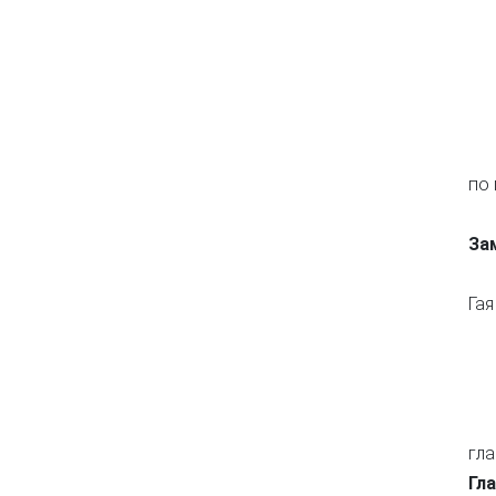
по 
За
За
Гая
гла
Гл