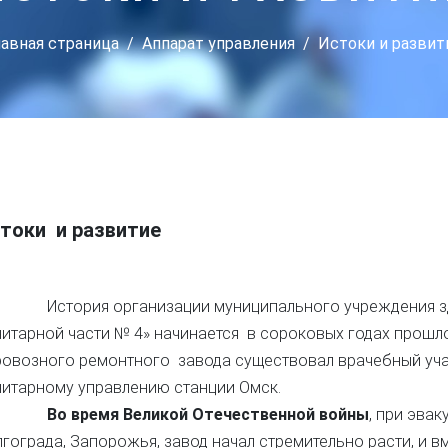
лавная страница
Аппарат управления
Истоки и развит
токи и развитие
тория организации муниципального учреждения здр
итарной части № 4» начинается в сороковых годах прошло
ровозного ремонтного завода существовал врачебный уча
нитарному управлению станции Омск.
Во время Великой Отечественной войны
, при эва
гограда, Запорожья, завод начал стремительно расти, и 