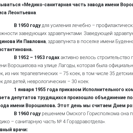
зываться «Медико-санитарная часть завода имени Вор
иса Леонтьевна
.
В 1950 году
для усиления лечебно – профилактическ
лжности заведующих здравпунктами. Заведующей здравпун
динова Ия Павловна
, здравпункта в поселке имени Буденн
нстантиновна.
В 1952 – 1953 годах
активно велось строительство 
ени Ворошилова на улице Лагоды, которая была официаль
к, из них терапевтических – 75 коек, в том числе 35 детских
к для детей, неврологических – 30 коек.
1 января 1955 года приказом Исполнительного к
вета депутатов трудящихся произошло объединение по
вода имени Ворошилова. Этот день мы считаем Днем ро
В 1960 году
решением Омского Горисполкома она 
ико – санитарную часть № 4 Горздравотдела».
авный врачи: