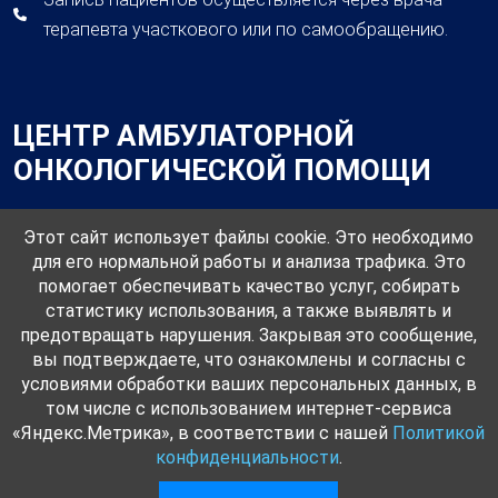
терапевта участкового или по самообращению.
ЦЕНТР АМБУЛАТОРНОЙ
ОНКОЛОГИЧЕСКОЙ ПОМОЩИ
Этот сайт использует файлы cookie. Это необходимо
для его нормальной работы и анализа трафика. Это
помогает обеспечивать качество услуг, собирать
Общая информация о центре амбулаторной онкологической
статистику использования, а также выявлять и
помощия
предотвращать нарушения. Закрывая это сообщение,
вы подтверждаете, что ознакомлены и согласны с
г.Омск, ул.Воровского,62/1
условиями обработки ваших персональных данных, в
том числе с использованием интернет-сервиса
+7 (3812) 20-20-34 — регистратура
«Яндекс.Метрика», в соответствии с нашей
Политикой
конфиденциальности
.
© 2026. Разработка и поддержка:
ООО «СибСР»